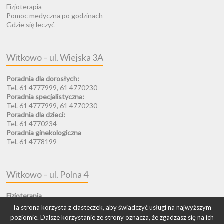
Fizjoterapia
Pomoc medyczna po godzinach
Gdzie się leczyć
Witkowo – ul. Wiejska 3A
Poradnia dla dorosłych:
Tel. 61 4777999, 61 4770230
Poradnia specjalistyczna:
Tel. 61 4777999, 61 4770230
Poradnia dla dzieci:
Tel. 61 4770234
Poradnia ginekologiczna
Tel. 61 4778199
Witkowo – ul. Polna 4
Fizjoterapia
Gabinet Fizjoterapii „ODNOVA”
Ta strona korzysta z ciasteczek, aby świadczyć usługi na najwyższym
Tel. 61 4778199
poziomie. Dalsze korzystanie ze strony oznacza, że zgadzasz się na ich